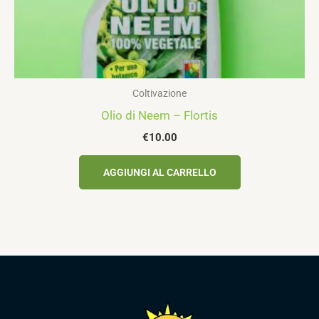
Coltivazione
Olio di Neem – Flortis
€
10.00
AGGIUNGI AL CARRELLO