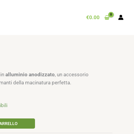
€
0.00
 in
alluminio anodizzato
, un accessorio
amanti della macinatura perfetta.
bili
CARRELLO