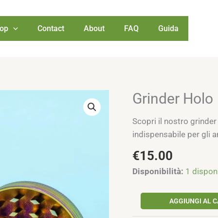
op
Contact
About
FAQ
Guida
Grinder Holo
Grinder
Holo
Scopri il nostro grinder
quantità
indispensabile per gli 
€
15.00
Disponibilità:
1 disponi
AGGIUNGI AL 