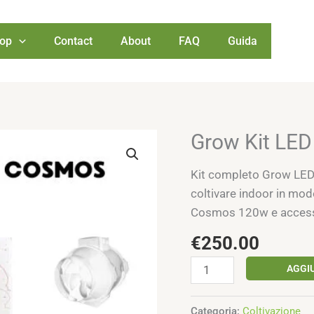
op
Contact
About
FAQ
Guida
Grow Kit LE
Grow
Kit
Kit completo Grow LED 6
LED
coltivare indoor in mo
60
Cosmos 120w e access
Cosmos
quantità
€
250.00
AGGI
Categoria:
Coltivazione