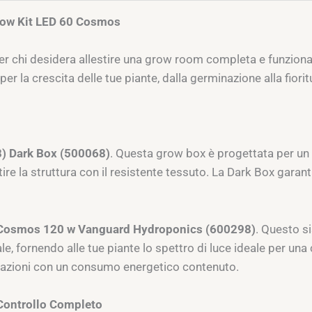
 Grow Kit LED 60 Cosmos
r chi desidera allestire una grow room completa e funzionale
er la crescita delle tue piante, dalla germinazione alla fiorit
8) Dark Box (500068)
. Questa grow box è progettata per un 
estire la struttura con il resistente tessuto. La Dark Box garan
Cosmos 120 w Vanguard Hydroponics (600298)
. Questo si
 fornendo alle tue piante lo spettro di luce ideale per una c
stazioni con un consumo energetico contenuto.
 Controllo Completo