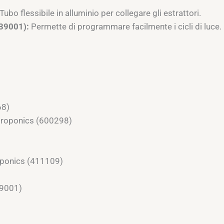
Tubo flessibile in alluminio per collegare gli estrattori.
39001):
Permette di programmare facilmente i cicli di luce.
68)
roponics (600298)
oponics (411109)
39001)