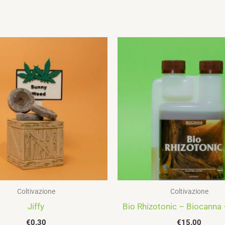
Coltivazione
Coltivazione
Jiffy
Bio Rhizotonic – Biocanna
€
0.30
€
15.00