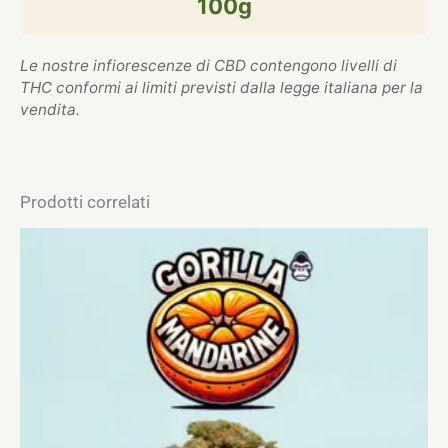
100g
Le nostre infiorescenze di CBD contengono livelli di
THC conformi ai limiti previsti dalla legge italiana per la
vendita.
Prodotti correlati
Questo
prodotto
ha
più
varianti.
Le
opzioni
possono