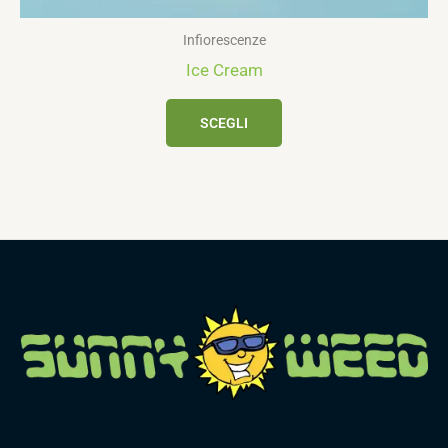
Infiorescenze
Ice Cream
SCEGLI