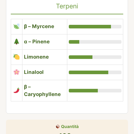
Terpeni
β – Myrcene
α – Pinene
Limonene
Linalool
β –
Caryophyllene
Quantità